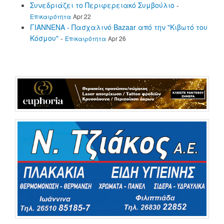
Συνεδριάζει το Περιφερειακό Συμβούλιο
-
Επικαιρότητα
Apr 22
ΓΙΑΝΝΕΝΑ - Πασχαλινό Bazaar από την "Κιβωτό του
Κόσμου"
-
Επικαιρότητα
Apr 26