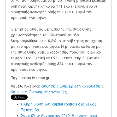
0,1% τον προηγούμενο μήνα, ενώ η μηνιαία καθαρή
ροή ήταν αρνητική κατά 171 εκατ. ευρώ, έναντι
αρνητικής καθαρής ροής 597 εκατ. ευρώ τον
προηγούμενο μήνα.
Ο ετήσιος ρυθμός μεταβολής της συνολικής
χρηματοδότησης του ιδιωτικού τομέα
διαμορφώθηκε στο -0,2%, αμετάβλητος σε σχέση
με τον προηγούμενο μήνα. Η μηνιαία καθαρή ροή
της συνολικής χρηματοδότησης προς τον ιδιωτικό
τομέα ήταν θετική κατά 936 εκατ. ευρώ, έναντι
αρνητικής καθαρής ροής 324 εκατ. ευρώ τον
προηγούμενο μήνα.
Πηγή:epirus-tv-news.gr
Λέξεις Κλειδιά:
αυξήσεις
Ενημέρωση
καταθέσεις
Κοινωνία
Οικονομία
τράπεζες
Πλήρη άρση των capital controls στο τέλος
Σεπτεμβρ...
Συντάξεις Αυγούστου 2019: Ξεκινάει από